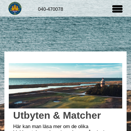
Junior
Sydvästslaget
Grönspättorna
Utbyte Nä
Utbyten & Matcher
Här kan man läsa mer om de olika