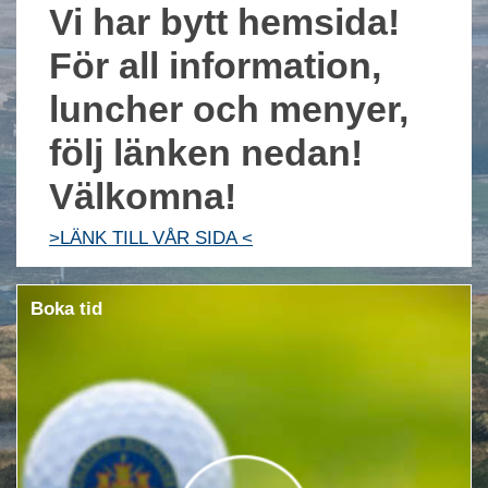
Vi har bytt hemsida!
För all information,
luncher och menyer,
följ länken nedan!
Välkomna!
>LÄNK TILL VÅR SIDA <
Boka tid