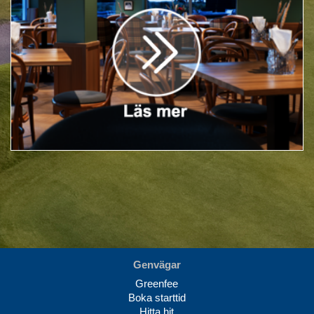
Genvägar
Greenfee
Boka starttid
Hitta hit