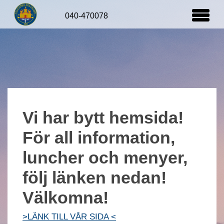
Startsida
Vi har bytt hemsida!
För all information,
luncher och menyer,
följ länken nedan!
Välkomna!
>LÄNK TILL VÅR SIDA <