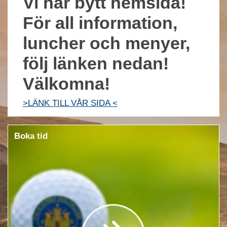
Vi har bytt hemsida!
För all information,
luncher och menyer,
följ länken nedan!
Välkomna!
>LÄNK TILL VÅR SIDA <
Boka tid