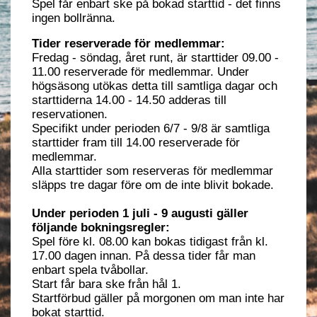
Spel får enbart ske på bokad starttid - det finns
ingen bollränna.
Tider reserverade för medlemmar:
Fredag - söndag, året runt, är starttider 09.00 -
11.00 reserverade för medlemmar. Under
högsäsong utökas detta till samtliga dagar och
starttiderna 14.00 - 14.50 adderas till
reservationen.
Specifikt under perioden 6/7 - 9/8 är samtliga
starttider fram till 14.00 reserverade för
medlemmar.
Alla starttider som reserveras för medlemmar
släpps tre dagar före om de inte blivit bokade.
Under perioden 1 juli - 9 augusti gäller
följande bokningsregler:
Spel före kl. 08.00 kan bokas tidigast från kl.
17.00 dagen innan. På dessa tider får man
enbart spela tvåbollar.
Start får bara ske från hål 1.
Startförbud gäller på morgonen om man inte har
bokat starttid.