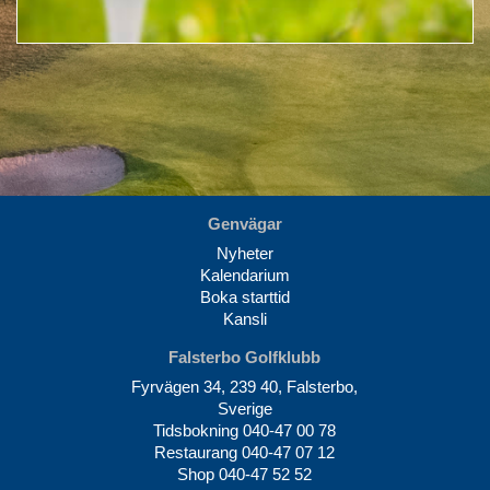
Genvägar
Nyheter
Kalendarium
Boka starttid
Kansli
Falsterbo Golfklubb
Fyrvägen 34, 239 40, Falsterbo,
Sverige
Tidsbokning
040-47 00 78
Restaurang
040-47 07 12
Shop
040-47 52 52