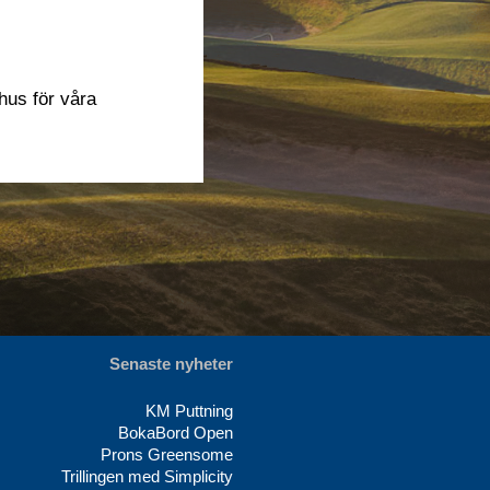
hus för våra
Senaste nyheter
KM Puttning
BokaBord Open
Prons Greensome
Trillingen med Simplicity