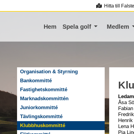
Hitta till Fals
Hem
Spela golf
Medlem
Organisation & Styrning
Bankommitté
Kl
Fastighetskommitté
Ledam
Marknadskommittén
Åsa Sö
Juniorkommitté
Fabian
Fredrik
Tävlingskommitté
Henrik
Klubbhuskommitté
Lena Hi
Pia Lin