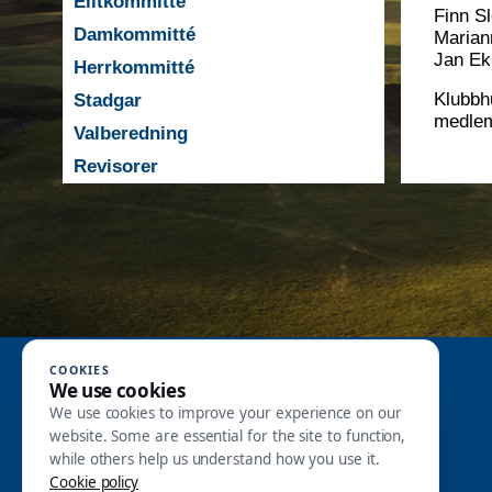
Elitkommitté
Finn Sl
Damkommitté
Marian
Jan Ek
Herrkommitté
Klubbh
Stadgar
medlem
Valberedning
Revisorer
Genvägar
COOKIES
We use cookies
We use cookies to improve your experience on our
Nyheter
Kalendarium
website. Some are essential for the site to function,
Boka starttid
while others help us understand how you use it.
Kansli
Cookie policy