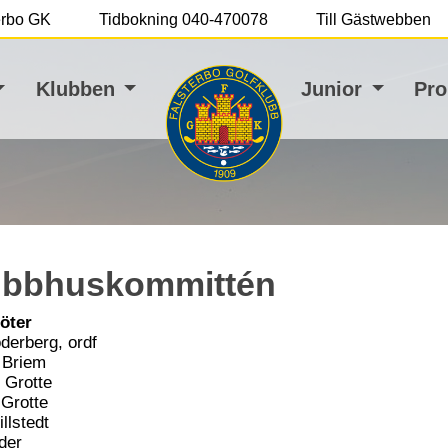
terbo GK
Tidbokning 040-470078
Till Gästwebben
Klubben
Junior
Pro
ubbhuskommittén
öter
derberg, ordf
 Briem
 Grotte
 Grotte
llstedt
der