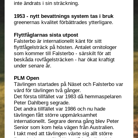
inte ändrats i sin sträckning.
1953 - nytt bevattnings system tas i bruk
greenernas kvalitet förbättrades ytterligare.
Flyttfåglarnas sista utpost
Falsterbo är internationellt känt för sitt
flyttfågelsträck på hösten. Antalet ornitologer
som kommer till Falsterbo - särskilt för att
beskåda rovfågelsträcken - har ökat kraftigt
under senare år.
PLM Open
Tävlingen startades på Näset och Falsterbo var
värd för tävlingen två gånger.
Det första tillfället var 1983 då hemmaspelaren
Peter Dahlberg segrade.
Det andra tillfället var 1986 och nu hade
tävlingen fått större uppmärksamhet
internationellt. Segrare denna gång blev Peter
Senior som kom hela vägen från Australien.
I takt med att tävlingen växte sig allt större