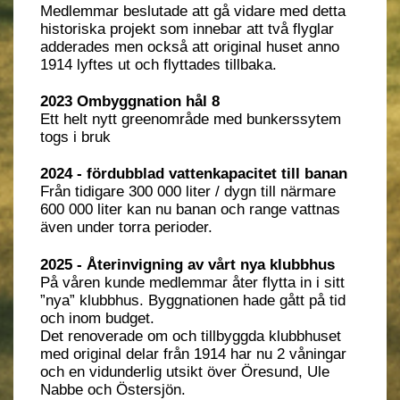
Medlemmar beslutade att gå vidare med detta
historiska projekt som innebar att två flyglar
adderades men också att original huset anno
1914 lyftes ut och flyttades tillbaka.
2023 Ombyggnation hål 8
Ett helt nytt greenområde med bunkerssytem
togs i bruk
2024 - fördubblad vattenkapacitet till banan
Från tidigare 300 000 liter / dygn till närmare
600 000 liter kan nu banan och range vattnas
även under torra perioder.
2025 - Återinvigning av vårt nya klubbhus
På våren kunde medlemmar åter flytta in i sitt
”nya” klubbhus. Byggnationen hade gått på tid
och inom budget.
Det renoverade om och tillbyggda klubbhuset
med original delar från 1914 har nu 2 våningar
och en vidunderlig utsikt över Öresund, Ule
Nabbe och Östersjön.