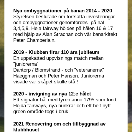
Nya ombyggnationer på banan 2014 - 2020
Styrelsen beslutade om fortsatta investeringar
och ombyggnationer genomfördes på hål
3,4,5,9. Hela fairway höjdes på hålen 16 & 17
med hjälp av Alan Strachan och vår banarkitekt
Peter Chamberlain.
2019 - Klubben firar 110 års jubileum
En uppskattad uppvisnings match mellan
”juniorerna”
Dantorp / Blomstrand - och ”veteranerna”
Haeggman och Peter Hanson. Juniorerna
visade var skåpet skulle stå !
2020 - invigning av nya 12:e hålet
Ett signatur hål med fyren anno 1795 som fond.
Höjda fairways, nya bunkrar och ett helt nytt
green område togs i bruk
2021 Renovering om och tillbyggnad av
klubbhuset