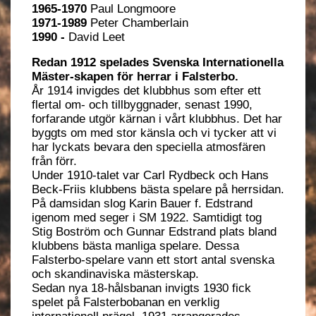
1965-1970
Paul Longmoore
1971-1989
Peter Chamberlain
1990 -
David Leet
Redan 1912 spelades Svenska Internationella
Mäster-skapen för herrar i Falsterbo.
År 1914 invigdes det klubbhus som efter ett
flertal om- och tillbyggnader, senast 1990,
forfarande utgör kärnan i vårt klubbhus. Det har
byggts om med stor känsla och vi tycker att vi
har lyckats bevara den speciella atmosfären
från förr.
Under 1910-talet var Carl Rydbeck och Hans
Beck-Friis klubbens bästa spelare på herrsidan.
På damsidan slog Karin Bauer f. Edstrand
igenom med seger i SM 1922. Samtidigt tog
Stig Boström och Gunnar Edstrand plats bland
klubbens bästa manliga spelare. Dessa
Falsterbo-spelare vann ett stort antal svenska
och skandinaviska mästerskap.
Sedan nya 18-hålsbanan invigts 1930 fick
spelet på Falsterbobanan en verklig