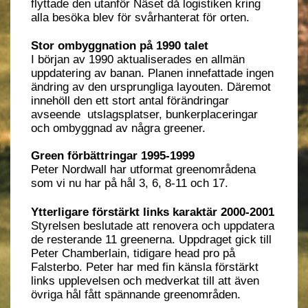
flyttade den utanför Näset då logistiken kring
alla besöka blev för svårhanterat för orten.
Stor ombyggnation på 1990 talet
I början av 1990 aktualiserades en allmän
uppdatering av banan. Planen innefattade ingen
ändring av den ursprungliga layouten. Däremot
innehöll den ett stort antal förändringar
avseende utslagsplatser, bunkerplaceringar
och ombyggnad av några greener.
Green förbättringar 1995-1999
Peter Nordwall har utformat greenområdena
som vi nu har på hål 3, 6, 8-11 och 17.
Ytterligare förstärkt links karaktär 2000-2001
Styrelsen beslutade att renovera och uppdatera
de resterande 11 greenerna. Uppdraget gick till
Peter Chamberlain, tidigare head pro på
Falsterbo. Peter har med fin känsla förstärkt
links upplevelsen och medverkat till att även
övriga hål fått spännande greenområden.