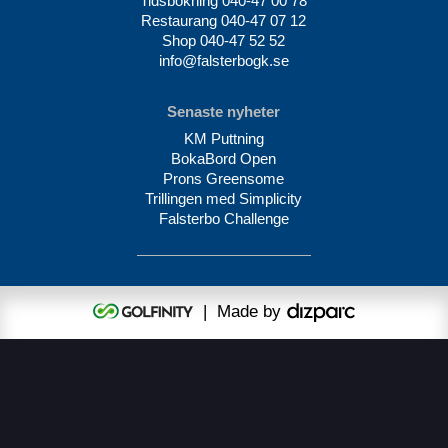
Tidsbokning
040-47 00 78
Restaurang
040-47 07 12
Shop
040-47 52 52
info@falsterbogk.se
Senaste nyheter
KM Puttning
BokaBord Open
Prons Greensome
Trillingen med Simplicity
Falsterbo Challenge
| Made by