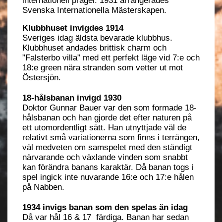
internationell prägel. 1931 arrangerades
Svenska Internationella Mästerskapen.
Klubbhuset invigdes 1914
Sveriges idag äldsta bevarade klubbhus.
Klubbhuset andades brittisk charm och
”Falsterbo villa” med ett perfekt läge vid 7:e och
18:e green nära stranden som vetter ut mot
Östersjön.
18-hå
lsbanan invigd 1930
Doktor Gunnar Bauer var den som formade 18-
hålsbanan och han gjorde det efter naturen på
ett utomordentligt sätt. Han utnyttjade väl de
relativt små variationerna som finns i terrängen,
väl medveten om samspelet med den ständigt
närvarande och växlande vinden som snabbt
kan förändra banans karaktär. Då banan togs i
spel ingick inte nuvarande 16:e och 17:e hålen
på Nabben.
1934 invigs banan som den spelas än idag
Då var hål 16 & 17 färdiga. Banan har sedan