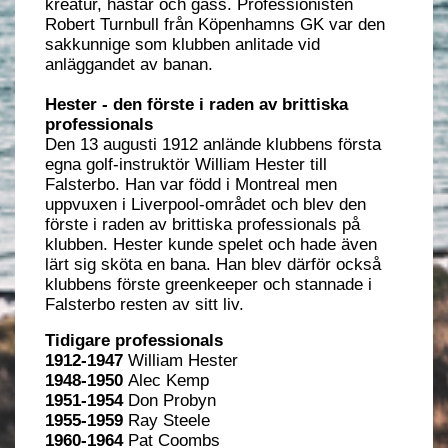
kreatur, hästar och gäss. Professionisten
Robert Turnbull från Köpenhamns GK var den
sakkunnige som klubben anlitade vid
anläggandet av banan.
Hester - den förste i raden av brittiska
professionals
Den 13 augusti 1912 anlände klubbens första
egna golf-instruktör William Hester till
Falsterbo. Han var född i Montreal men
uppvuxen i Liverpool-området och blev den
förste i raden av brittiska professionals på
klubben. Hester kunde spelet och hade även
lärt sig sköta en bana. Han blev därför också
klubbens förste greenkeeper och stannade i
Falsterbo resten av sitt liv.
Tidigare professionals
1912-1947
William Hester
1948-1950
Alec Kemp
1951-1954
Don Probyn
1955-1959
Ray Steele
1960-1964
Pat Coombs