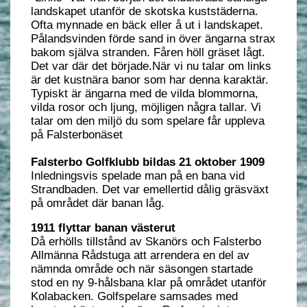
landskapet utanför de skotska kuststäderna.
Ofta mynnade en bäck eller å ut i landskapet.
Pålandsvinden förde sand in över ängarna strax
bakom själva stranden. Fåren höll gräset lågt.
Det var där det började.När vi nu talar om links
är det kustnära banor som har denna karaktär.
Typiskt är ängarna med de vilda blommorna,
vilda rosor och ljung, möjligen några tallar. Vi
talar om den miljö du som spelare får uppleva
på Falsterbonäset
Falsterbo Golfklubb bildas 21 oktober 1909
Inledningsvis spelade man på en bana vid
Strandbaden. Det var emellertid dålig gräsväxt
på området där banan låg.
1911 flyttar banan västerut
Då erhölls tillstånd av Skanörs och Falsterbo
Allmänna Rådstuga att arrendera en del av
nämnda område och när säsongen startade
stod en ny 9-hålsbana klar på området utanför
Kolabacken. Golfspelare samsades med