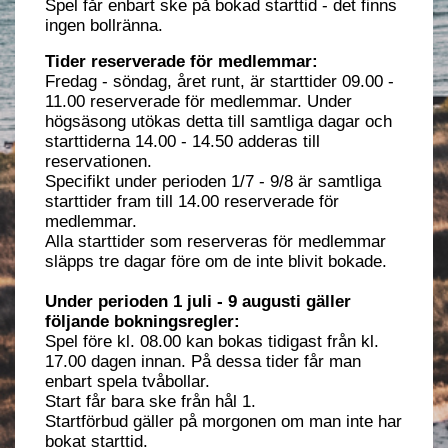
Spel får enbart ske på bokad starttid - det finns
ingen bollränna.
Tider reserverade för medlemmar:
Fredag - söndag, året runt, är starttider 09.00 -
11.00 reserverade för medlemmar. Under
högsäsong utökas detta till samtliga dagar och
starttiderna 14.00 - 14.50 adderas till
reservationen.
Specifikt under perioden 1/7 - 9/8 är samtliga
starttider fram till 14.00 reserverade för
medlemmar.
Alla starttider som reserveras för medlemmar
släpps tre dagar före om de inte blivit bokade.
Under perioden 1 juli - 9 augusti gäller
följande bokningsregler:
Spel före kl. 08.00 kan bokas tidigast från kl.
17.00 dagen innan. På dessa tider får man
enbart spela tvåbollar.
Start får bara ske från hål 1.
Startförbud gäller på morgonen om man inte har
bokat starttid.