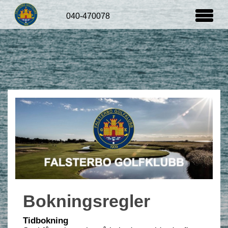
An outstanding Links
Greenfee
Vägbeskrivning
Bokningsregler
Tidbokning