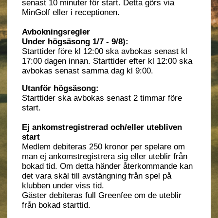
senast 10 minuter för start. Detta görs via
MinGolf eller i receptionen.
Avbokningsregler
Under högsäsong 1/7 - 9/8):
Starttider före kl 12:00 ska avbokas senast kl
17:00 dagen innan. Starttider efter kl 12:00 ska
avbokas senast samma dag kl 9:00.
Utanför högsäsong:
Starttider ska avbokas senast 2 timmar före
start.
Ej ankomstregistrerad och/eller utebliven
start
Medlem debiteras 250 kronor per spelare om
man ej ankomstregistrera sig eller uteblir från
bokad tid. Om detta händer återkommande kan
det vara skäl till avstängning från spel på
klubben under viss tid.
Gäster debiteras full Greenfee om de uteblir
från bokad starttid.