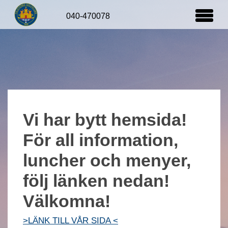
Startsida
Vi har bytt hemsida!
För all information,
luncher och menyer,
följ länken nedan!
Välkomna!
>LÄNK TILL VÅR SIDA <